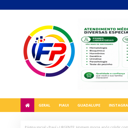
GERAL
PIAUI
GUADALUPE
INSTAGR
Página inicial
Piauí
URGENTE; Homem morre após colidir com c