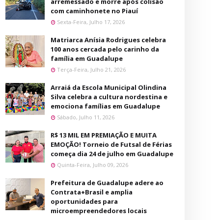
arremessado e morre após colisão
com caminhonete no Piauí
Sexta-Feira, Julho 17, 2026
Matriarca Anísia Rodrigues celebra
100 anos cercada pelo carinho da
família em Guadalupe
Terça-Feira, Julho 21, 2026
Arraiá da Escola Municipal Olindina
Silva celebra a cultura nordestina e
emociona famílias em Guadalupe
Sábado, Julho 11, 2026
R$ 13 MIL EM PREMIAÇÃO E MUITA
EMOÇÃO! Torneio de Futsal de Férias
começa dia 24 de julho em Guadalupe
Quinta-Feira, Julho 09, 2026
Prefeitura de Guadalupe adere ao
Contrata+Brasil e amplia
oportunidades para
microempreendedores locais