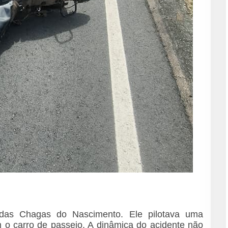
o das Chagas do Nascimento. Ele pilotava uma
 o carro de passeio. A dinâmica do acidente não