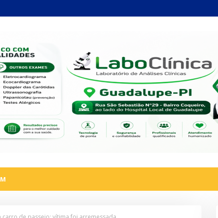
AM
arro de passeio; vítima foi arremessada