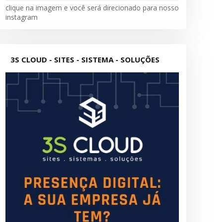
clique na imagem e você será direcionado para nosso
instagram
3S CLOUD - SITES - SISTEMA - SOLUÇÕES