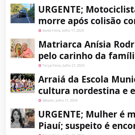
URGENTE; Motociclist
morre após colisão c
Sexta-Feira, Julho 17, 2026
Matriarca Anísia Rodr
pelo carinho da famí
Terça-Feira, Julho 21, 2026
Arraiá da Escola Munic
cultura nordestina e
Sábado, Julho 11, 2026
URGENTE; Mulher é m
Piauí; suspeito é enc